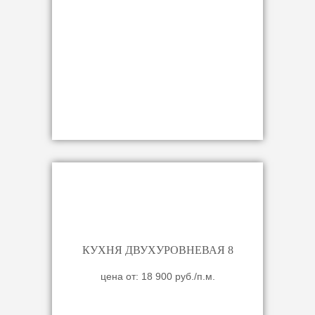
КУХНЯ ДВУХУРОВНЕВАЯ 8
цена от: 18 900 руб./п.м.