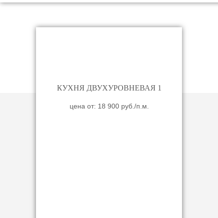
КУХНЯ ДВУХУРОВНЕВАЯ 1
цена от: 18 900 руб./п.м.