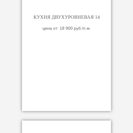
КУХНЯ ДВУХУРОВНЕВАЯ 14
цена от: 18 900 руб./п.м.