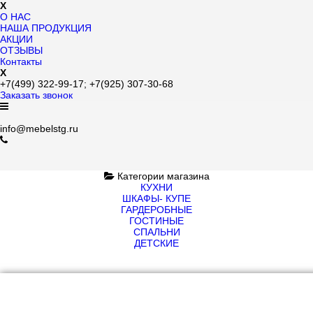
X
О НАС
НАША ПРОДУКЦИЯ
АКЦИИ
ОТЗЫВЫ
Контакты
X
+7(499)
322-99-17;
+7(925)
307-30-68
Заказать звонок
info@mebelstg.ru
Категории магазина
КУХНИ
ШКАФЫ- КУПЕ
ГАРДЕРОБНЫЕ
ГОСТИНЫЕ
СПАЛЬНИ
ДЕТСКИЕ