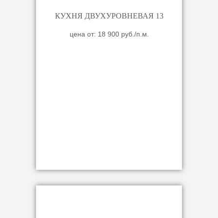
КУХНЯ ДВУХУРОВНЕВАЯ 13
цена от: 18 900 руб./п.м.