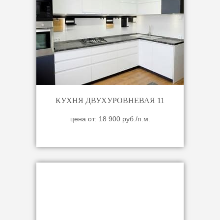
КУХНЯ ДВУХУРОВНЕВАЯ 11
цена от: 18 900 руб./п.м.