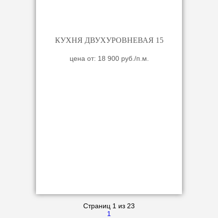
КУХНЯ ДВУХУРОВНЕВАЯ 15
цена от: 18 900 руб./п.м.
Страниц 1 из 23
1