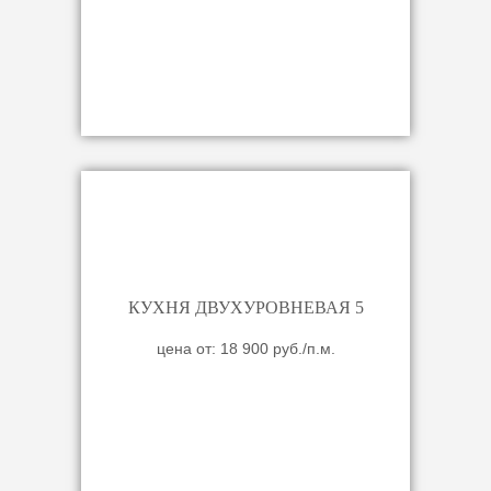
КУХНЯ ДВУХУРОВНЕВАЯ 5
цена от: 18 900 руб./п.м.