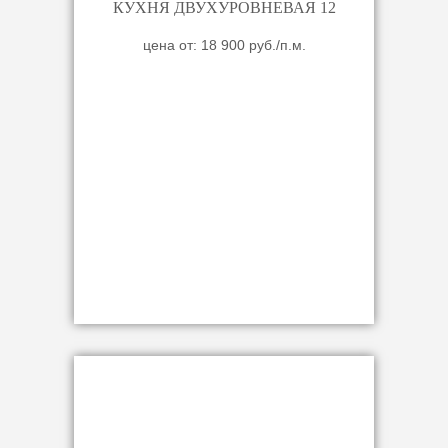
КУХНЯ ДВУХУРОВНЕВАЯ 12
цена от: 18 900 руб./п.м.