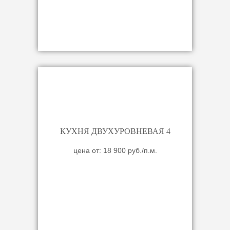
КУХНЯ ДВУХУРОВНЕВАЯ 4
цена от: 18 900 руб./п.м.