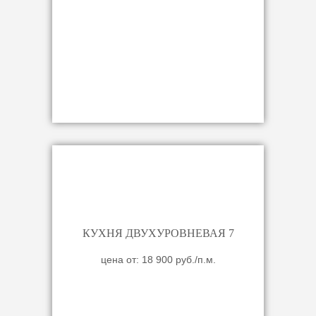
КУХНЯ ДВУХУРОВНЕВАЯ 7
цена от: 18 900 руб./п.м.