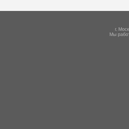
г. Мoс
Мы работ