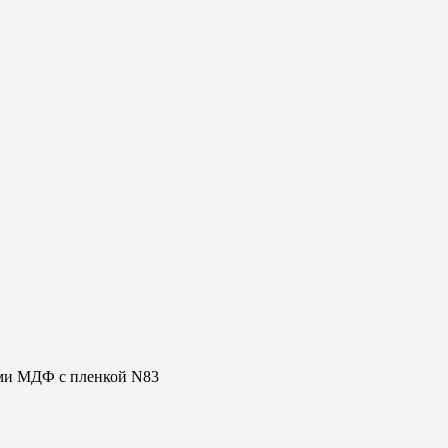
ами МДФ с пленкой N83