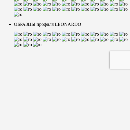
ОБРАЗЦЫ профиля LEONARDO
+7(499)322-99-17
+7(925)307-30-68
г. Мoсква, Багратионовский проезд, 5
Мы работаем ежедневно: с 10.00 до 20.00
Мы в соцсетях: