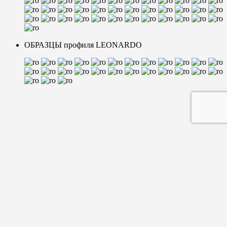
ОБРАЗЦЫ профиля LEONARDO
+7(499)322-99-17
+7(925)307-30-68
г. Мoсква, Багратионовский проезд, 5
Мы работаем ежедневно: с 10.00 до 20.00
Мы в соцсетях: