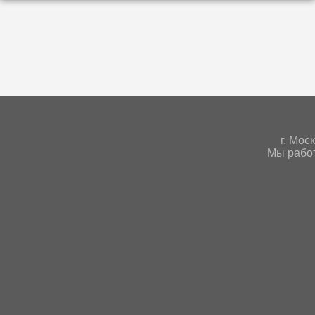
г. Мoс
Мы работ